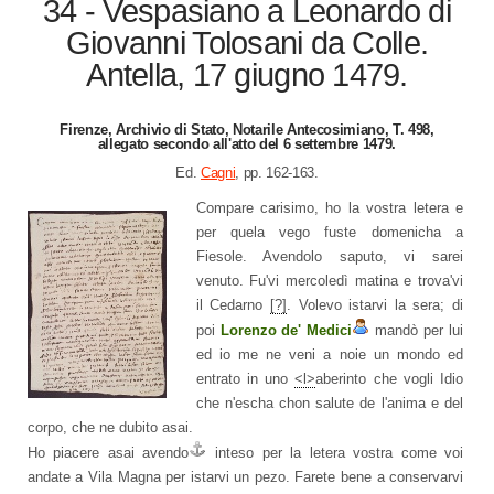
34 - Vespasiano a Leonardo di
Giovanni Tolosani da Colle.
Antella, 17 giugno 1479.
Firenze, Archivio di Stato, Notarile Antecosimiano, T. 498,
allegato secondo all'atto del 6 settembre 1479.
Ed.
Cagni
, pp. 162-163.
Compare carisimo, ho la vostra letera e
per quela vego fuste domenicha a
Fiesole. Avendolo saputo, vi sarei
venuto. Fu'vi mercoledì matina e trova'vi
il Cedarno
[?]
. Volevo istarvi la sera; di
poi
Lorenzo de' Medici
mandò per lui
ed io me ne veni a noie un mondo ed
entrato in uno
<l>
aberinto che vogli Idio
che n'escha chon salute de l'anima e del
corpo, che ne dubito asai.
Ho piacere asai
avendo
inteso per la letera vostra come voi
andate a Vila Magna per istarvi un pezo. Farete bene a conservarvi