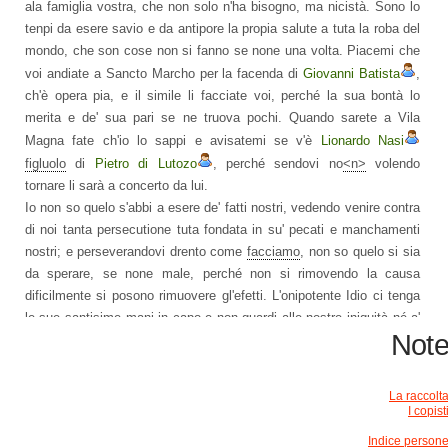
ala famiglia vostra, che non solo n'ha bisogno, ma nicistà. Sono lo
tenpi da esere savio e da antipore la propia salute a tuta la roba del
mondo, che son cose non si fanno se none una volta. Piacemi che
voi andiate a Sancto Marcho per la facenda di
Giovanni Batista
,
ch'è opera pia, e il simile li facciate voi, perché la sua bontà lo
merita e de' sua pari se ne truova pochi. Quando sarete a Vila
Magna fate ch'io lo sappi e avisatemi se v'è
Lionardo Nasi
figluolo
di
Pietro di Lutozo
, perché sendovi no
<n>
volendo
tornare li sarà a concerto da lui.
Io non so quelo s'abbi a esere de' fatti nostri, vedendo venire contra
di noi tanta persecutione tuta fondata in su' pecati e manchamenti
nostri; e perseverandovi drento come
facciamo
, non so quelo si sia
da sperare, se none male, perché non si rimovendo la causa
dificilmente si posono rimuovere gl'efetti. L'onipotente Idio ci tenga
le sue santisime mani in capo e non guardi alle nostre iniquità né a'
Not
pechati nostri, ma volti verso di noi la sua solita misericordia.
Pierfilippo
mi dise come mona
Gostanza
e que' garzoni
ragionavano d'andare a marito, ma che se ne maravigliava e no
<n>
La raccolt
gli piaceva punto. È partito che bisognava pensare inanzi l'avesino
I copist
preso.
Indice person