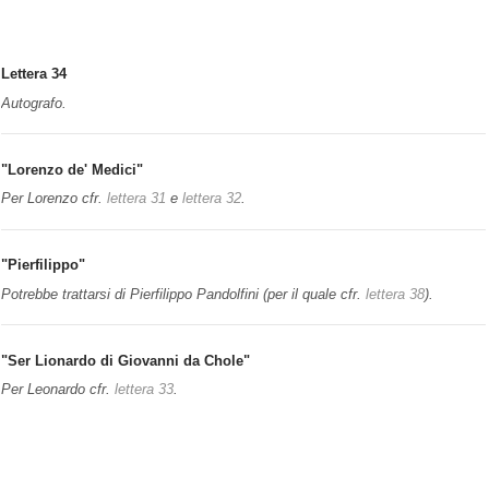
Adì
17 di g
<i>
ugno 1479
.
Vespasiano
[a tergo]
Lettera 34
Compatri carisimo
Ser Lionardo di
Giovanni da Chole
.
Autografo.
In
Firenze
"Lorenzo de' Medici"
Per Lorenzo cfr.
lettera 31
e
lettera 32
.
"Pierfilippo"
Potrebbe trattarsi di Pierfilippo Pandolfini (per il quale cfr.
lettera 38
).
"Ser Lionardo di Giovanni da Chole"
Per Leonardo cfr.
lettera 33
.